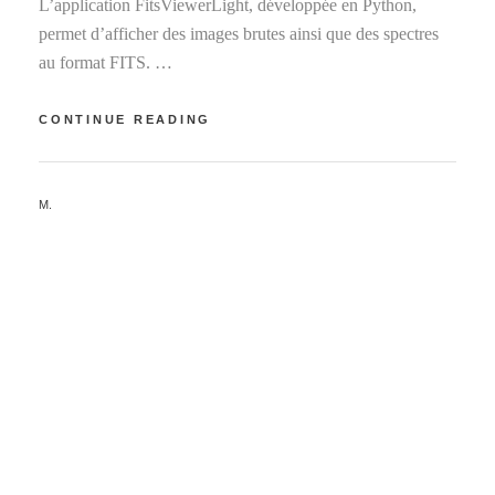
L’application FitsViewerLight, développée en Python,
permet d’afficher des images brutes ainsi que des spectres
au format FITS. …
VISUALISEUR
CONTINUE READING
FITS
LIGHT
EN
BY
M.
PYTHON