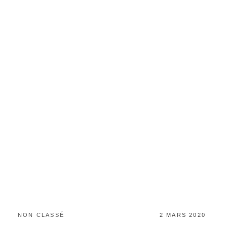
CATEGORIES:
POSTED
NON CLASSÉ
2 MARS 2020
ON