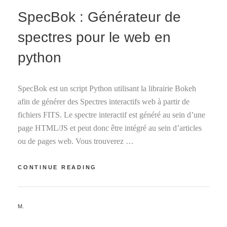
SpecBok : Générateur de
spectres pour le web en
python
SpecBok est un script Python utilisant la librairie Bokeh
afin de générer des Spectres interactifs web à partir de
fichiers FITS. Le spectre interactif est généré au sein d’une
page HTML/JS et peut donc être intégré au sein d’articles
ou de pages web. Vous trouverez …
SPECBOK
CONTINUE READING
:
GÉNÉRATEUR
DE
BY
M.
SPECTRES
POUR