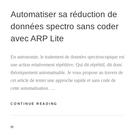
ON
Automatiser sa réduction de
données spectro sans coder
avec ARP Lite
En astronomie, le traitement de données spectroscopique est
une action relativement répétitive. Qui dit répétitif, dit donc
théoriquement automatisable. Je vous propose au travers de
cet article de tenter une approche rapide et sans code de
cette automatisation. …
AUTOMATISER
CONTINUE READING
SA
RÉDUCTION
DE
BY
M.
DONNÉES
SPECTRO