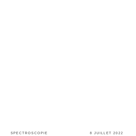
CATEGORIES:
POSTED
SPECTROSCOPIE
8 JUILLET 2022